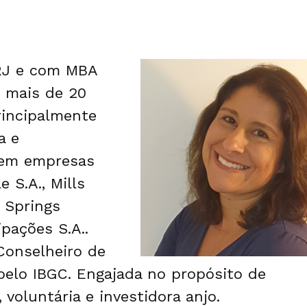
RJ e com MBA
m mais de 20
rincipalmente
a e
 em empresas
 S.A., Mills
, Springs
ipações S.A..
Conselheiro de
pelo IBGC. Engajada no propósito de
oluntária e investidora anjo.